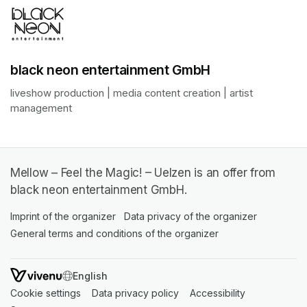
black neon entertainment GmbH
liveshow production | media content creation | artist 
management
Mellow – Feel the Magic! – Uelzen is an offer from
black neon entertainment GmbH.
Imprint of the organizer
(opens in a new tab)
Data privacy of the organizer
(opens in 
General terms and conditions of the organizer
(opens in a new ta
SWITCH LANGUAGE
Cookie settings
(opens in a new tab)
Data privacy policy
(opens in a new tab)
Accessibility
(opens in a n