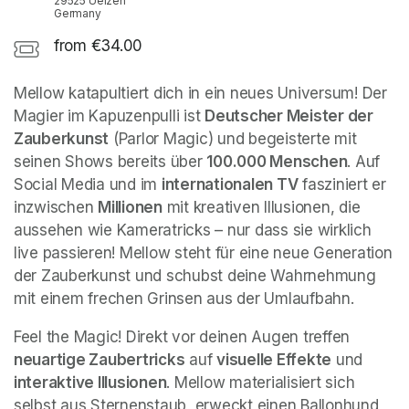
29525 Uelzen
Germany
from €34.00
Mellow katapultiert dich in ein neues Universum! Der 
Magier im Kapuzenpulli ist 
Deutscher Meister der 
Zauberkunst
 (Parlor Magic) und begeisterte mit 
seinen Shows bereits über 
100.000 Menschen
. Auf 
Social Media und im 
internationalen TV
 fasziniert er 
inzwischen 
Millionen
 mit kreativen Illusionen, die 
aussehen wie Kameratricks – nur dass sie wirklich 
live passieren! Mellow steht für eine neue Generation 
der Zauberkunst und schubst deine Wahrnehmung 
mit einem frechen Grinsen aus der Umlaufbahn.
Feel the Magic! Direkt vor deinen Augen treffen 
neuartige Zaubertricks
 auf 
visuelle Effekte
 und 
interaktive Illusionen
. Mellow materialisiert sich 
selbst aus Sternenstaub, erweckt einen Ballonhund 