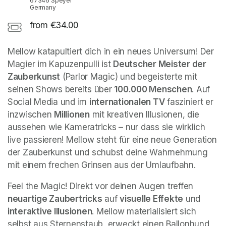
67346 Speyer
Germany
from €34.00
Mellow katapultiert dich in ein neues Universum! Der 
Magier im Kapuzenpulli ist 
Deutscher Meister der 
Zauberkunst
 (Parlor Magic) und begeisterte mit 
seinen Shows bereits über 
100.000 Menschen
. Auf 
Social Media und im 
internationalen TV
 fasziniert er 
inzwischen 
Millionen
 mit kreativen Illusionen, die 
aussehen wie Kameratricks – nur dass sie wirklich 
live passieren! Mellow steht für eine neue Generation 
der Zauberkunst und schubst deine Wahrnehmung 
mit einem frechen Grinsen aus der Umlaufbahn.
Feel the Magic! Direkt vor deinen Augen treffen 
neuartige Zaubertricks
 auf 
visuelle Effekte
 und 
interaktive Illusionen
. Mellow materialisiert sich 
selbst aus Sternenstaub, erweckt einen Ballonhund 