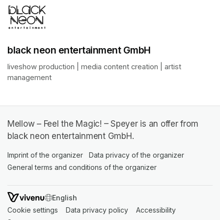
black neon entertainment GmbH
liveshow production | media content creation | artist 
management
Mellow – Feel the Magic! – Speyer is an offer from
black neon entertainment GmbH.
Imprint of the organizer
(opens in a new tab)
Data privacy of the organizer
(opens in 
General terms and conditions of the organizer
(opens in a new ta
SWITCH LANGUAGE
Cookie settings
(opens in a new tab)
Data privacy policy
(opens in a new tab)
Accessibility
(opens in a n