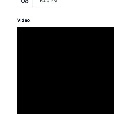
08
6:00 PM
Video