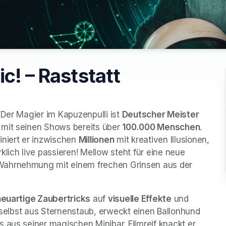
c! – Raststatt
 Der Magier im Kapuzenpulli ist 
Deutscher Meister 
 mit seinen Shows bereits über 
100.000 Menschen
. 
iniert er inzwischen 
Millionen
 mit kreativen Illusionen, 
lich live passieren! Mellow steht für eine neue 
Wahrnehmung mit einem frechen Grinsen aus der 
neuartige Zaubertricks
 auf 
visuelle Effekte
 und 
h selbst aus Sternenstaub, erweckt einen Ballonhund 
 aus seiner magischen Minibar. Filmreif knackt er 