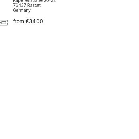
Kapellenstraße 20-22
76437 Rastatt
Germany
from €34.00