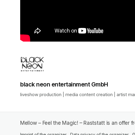
black neon entertainment GmbH
liveshow production | media content creation | artist 
Mellow – Feel the Magic! – Raststatt is an offer
Imprint of the organizer
(opens in a new tab)
Data privacy of the organizer
(op
G