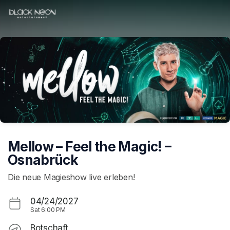
Skip header
Mellow – Feel the Magic! –
Osnabrück
Die neue Magieshow live erleben!
04/24/2027
Sat
6:00 PM
Botschaft