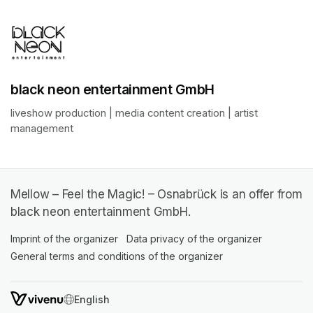
black neon entertainment GmbH
liveshow production | media content creation | artist 
management
Mellow – Feel the Magic! – Osnabrück is an offer from
black neon entertainment GmbH.
Imprint of the organizer
(opens in a new tab)
Data privacy of the organizer
(opens in 
General terms and conditions of the organizer
(opens in a new ta
SWITCH LANGUAGE