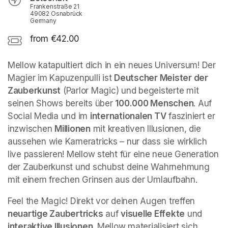
Frankenstraße 21
49082 Osnabrück
Germany
from €42.00
Mellow katapultiert dich in ein neues Universum! Der 
Magier im Kapuzenpulli ist 
Deutscher Meister der 
Zauberkunst
 (Parlor Magic) und begeisterte mit 
seinen Shows bereits über 
100.000 Menschen
. Auf 
Social Media und im 
internationalen TV
 fasziniert er 
inzwischen 
Millionen
 mit kreativen Illusionen, die 
aussehen wie Kameratricks – nur dass sie wirklich 
live passieren! Mellow steht für eine neue Generation 
der Zauberkunst und schubst deine Wahrnehmung 
mit einem frechen Grinsen aus der Umlaufbahn.
Feel the Magic! Direkt vor deinen Augen treffen 
neuartige Zaubertricks
 auf 
visuelle Effekte
 und 
interaktive Illusionen
. Mellow materialisiert sich 