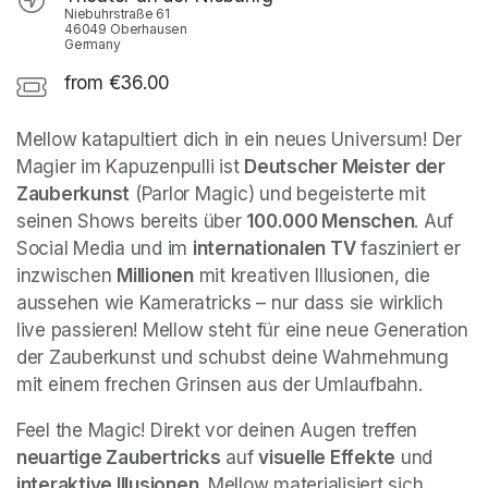
Niebuhrstraße 61
46049 Oberhausen
Germany
from €36.00
Mellow katapultiert dich in ein neues Universum! Der 
Magier im Kapuzenpulli ist 
Deutscher Meister der 
Zauberkunst
 (Parlor Magic) und begeisterte mit 
seinen Shows bereits über 
100.000 Menschen
. Auf 
Social Media und im 
internationalen TV
 fasziniert er 
inzwischen 
Millionen
 mit kreativen Illusionen, die 
aussehen wie Kameratricks – nur dass sie wirklich 
live passieren! Mellow steht für eine neue Generation 
der Zauberkunst und schubst deine Wahrnehmung 
mit einem frechen Grinsen aus der Umlaufbahn.
Feel the Magic! Direkt vor deinen Augen treffen 
neuartige Zaubertricks
 auf 
visuelle Effekte
 und 
interaktive Illusionen
. Mellow materialisiert sich 