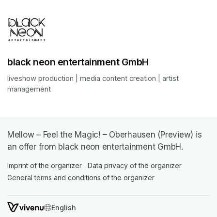
black neon entertainment GmbH
liveshow production | media content creation | artist 
management
Mellow – Feel the Magic! – Oberhausen (Preview) is
an offer from black neon entertainment GmbH.
Imprint of the organizer
(opens in a new tab)
Data privacy of the organizer
(opens in 
General terms and conditions of the organizer
(opens in a new ta
SWITCH LANGUAGE