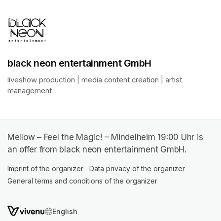
black neon entertainment GmbH
liveshow production | media content creation | artist 
management
Mellow – Feel the Magic! – Mindelheim 19:00 Uhr is
an offer from black neon entertainment GmbH.
Imprint of the organizer
(opens in a new tab)
Data privacy of the organizer
(opens in 
General terms and conditions of the organizer
(opens in a new ta
SWITCH LANGUAGE