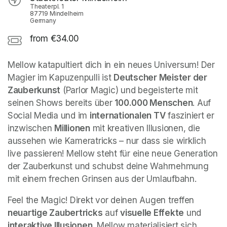
Theaterpl. 1
87719 Mindelheim
Germany
from €34.00
Mellow katapultiert dich in ein neues Universum! Der 
Magier im Kapuzenpulli ist 
Deutscher Meister der 
Zauberkunst
 (Parlor Magic) und begeisterte mit 
seinen Shows bereits über 
100.000 Menschen
. Auf 
Social Media und im 
internationalen TV
 fasziniert er 
inzwischen 
Millionen
 mit kreativen Illusionen, die 
aussehen wie Kameratricks – nur dass sie wirklich 
live passieren! Mellow steht für eine neue Generation 
der Zauberkunst und schubst deine Wahrnehmung 
mit einem frechen Grinsen aus der Umlaufbahn.
Feel the Magic! Direkt vor deinen Augen treffen 
neuartige Zaubertricks
 auf 
visuelle Effekte
 und 
interaktive Illusionen
. Mellow materialisiert sich 