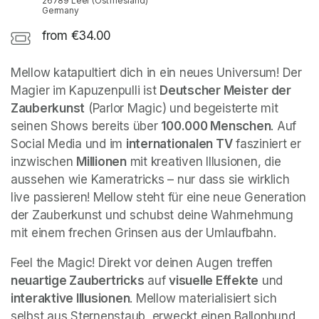
26789 Leer (Ostfriesland)
Germany
from €34.00
Mellow katapultiert dich in ein neues Universum! Der 
Magier im Kapuzenpulli ist 
Deutscher Meister der 
Zauberkunst
 (Parlor Magic) und begeisterte mit 
seinen Shows bereits über 
100.000 Menschen
. Auf 
Social Media und im 
internationalen TV
 fasziniert er 
inzwischen 
Millionen
 mit kreativen Illusionen, die 
aussehen wie Kameratricks – nur dass sie wirklich 
live passieren! Mellow steht für eine neue Generation 
der Zauberkunst und schubst deine Wahrnehmung 
mit einem frechen Grinsen aus der Umlaufbahn.
Feel the Magic! Direkt vor deinen Augen treffen 
neuartige Zaubertricks
 auf 
visuelle Effekte
 und 
interaktive Illusionen
. Mellow materialisiert sich 
selbst aus Sternenstaub, erweckt einen Ballonhund 