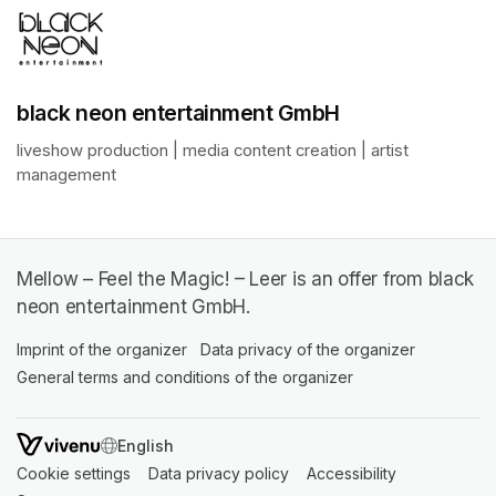
black neon entertainment GmbH
liveshow production | media content creation | artist 
management
Mellow – Feel the Magic! – Leer is an offer from black
neon entertainment GmbH.
Imprint of the organizer
(opens in a new tab)
Data privacy of the organizer
(opens in 
General terms and conditions of the organizer
(opens in a new ta
SWITCH LANGUAGE
Cookie settings
(opens in a new tab)
Data privacy policy
(opens in a new tab)
Accessibility
(opens in a n