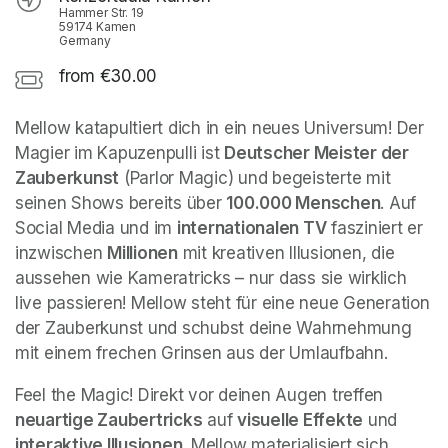
Hammer Str. 19
59174 Kamen
Germany
from €30.00
Mellow katapultiert dich in ein neues Universum! Der 
Magier im Kapuzenpulli ist 
Deutscher Meister der 
Zauberkunst
 (Parlor Magic) und begeisterte mit 
seinen Shows bereits über 
100.000 Menschen
. Auf 
Social Media und im 
internationalen TV
 fasziniert er 
inzwischen 
Millionen
 mit kreativen Illusionen, die 
aussehen wie Kameratricks – nur dass sie wirklich 
live passieren! Mellow steht für eine neue Generation 
der Zauberkunst und schubst deine Wahrnehmung 
mit einem frechen Grinsen aus der Umlaufbahn.
Feel the Magic! Direkt vor deinen Augen treffen 
neuartige Zaubertricks
 auf 
visuelle Effekte
 und 
interaktive Illusionen
. Mellow materialisiert sich 