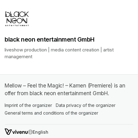
black neon entertainment GmbH
liveshow production | media content creation | artist 
management
Mellow – Feel the Magic! – Kamen (Premiere) is an
offer from black neon entertainment GmbH.
Imprint of the organizer
(opens in a new tab)
Data privacy of the organizer
(opens in 
General terms and conditions of the organizer
(opens in a new ta
SWITCH LANGUAGE