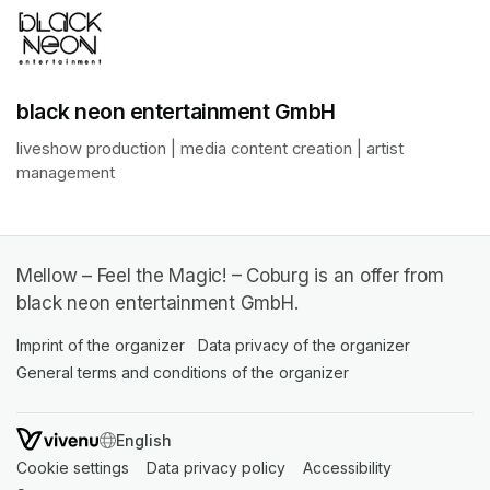
black neon entertainment GmbH
liveshow production | media content creation | artist 
management
Mellow – Feel the Magic! – Coburg is an offer from
black neon entertainment GmbH.
Imprint of the organizer
(opens in a new tab)
Data privacy of the organizer
(opens in 
General terms and conditions of the organizer
(opens in a new ta
SWITCH LANGUAGE
Cookie settings
(opens in a new tab)
Data privacy policy
(opens in a new tab)
Accessibility
(opens in a n