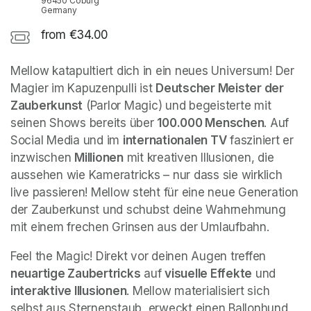
96450 Coburg
Germany
from €34.00
Mellow katapultiert dich in ein neues Universum! Der 
Magier im Kapuzenpulli ist 
Deutscher Meister der 
Zauberkunst
 (Parlor Magic) und begeisterte mit 
seinen Shows bereits über 
100.000 Menschen
. Auf 
Social Media und im 
internationalen TV
 fasziniert er 
inzwischen 
Millionen
 mit kreativen Illusionen, die 
aussehen wie Kameratricks – nur dass sie wirklich 
live passieren! Mellow steht für eine neue Generation 
der Zauberkunst und schubst deine Wahrnehmung 
mit einem frechen Grinsen aus der Umlaufbahn.
Feel the Magic! Direkt vor deinen Augen treffen 
neuartige Zaubertricks
 auf 
visuelle Effekte
 und 
interaktive Illusionen
. Mellow materialisiert sich 
selbst aus Sternenstaub, erweckt einen Ballonhund 