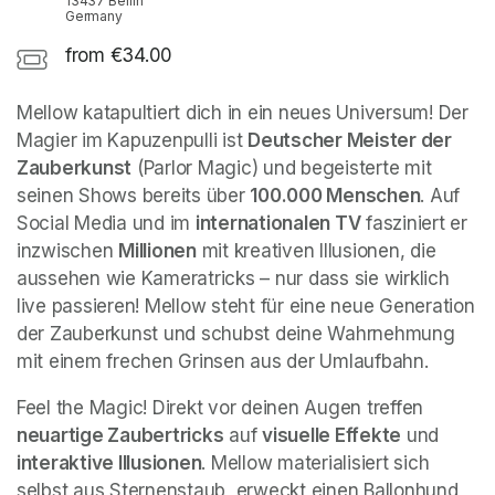
13437 Berlin
Germany
from €34.00
Mellow katapultiert dich in ein neues Universum! Der 
Magier im Kapuzenpulli ist 
Deutscher Meister der 
Zauberkunst
 (Parlor Magic) und begeisterte mit 
seinen Shows bereits über 
100.000 Menschen
. Auf 
Social Media und im 
internationalen TV
 fasziniert er 
inzwischen 
Millionen
 mit kreativen Illusionen, die 
aussehen wie Kameratricks – nur dass sie wirklich 
live passieren! Mellow steht für eine neue Generation 
der Zauberkunst und schubst deine Wahrnehmung 
mit einem frechen Grinsen aus der Umlaufbahn.
Feel the Magic! Direkt vor deinen Augen treffen 
neuartige Zaubertricks
 auf 
visuelle Effekte
 und 
interaktive Illusionen
. Mellow materialisiert sich 
selbst aus Sternenstaub, erweckt einen Ballonhund 