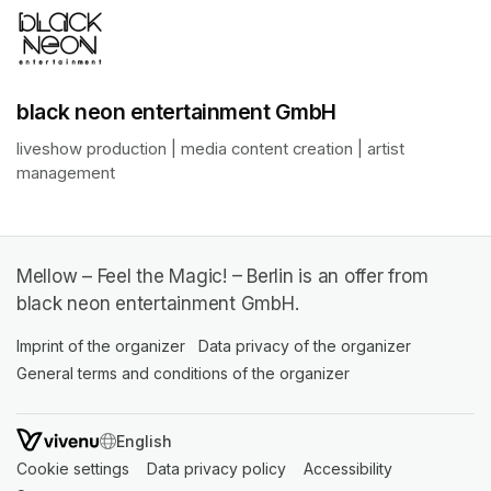
black neon entertainment GmbH
liveshow production | media content creation | artist 
management
Mellow – Feel the Magic! – Berlin is an offer from
black neon entertainment GmbH.
Imprint of the organizer
(opens in a new tab)
Data privacy of the organizer
(opens in 
General terms and conditions of the organizer
(opens in a new ta
SWITCH LANGUAGE
Cookie settings
(opens in a new tab)
Data privacy policy
(opens in a new tab)
Accessibility
(opens in a n