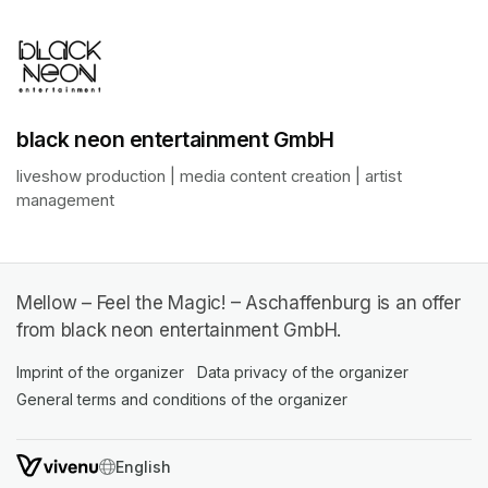
black neon entertainment GmbH
liveshow production | media content creation | artist 
management
Mellow – Feel the Magic! – Aschaffenburg is an offer
from black neon entertainment GmbH.
Imprint of the organizer
(opens in a new tab)
Data privacy of the organizer
(opens in 
General terms and conditions of the organizer
(opens in a new ta
SWITCH LANGUAGE