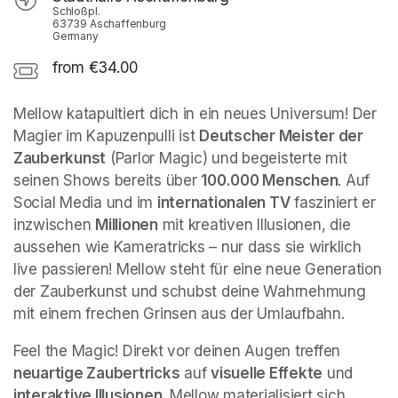
Schloßpl.
63739 Aschaffenburg
Germany
from €34.00
Mellow katapultiert dich in ein neues Universum! Der 
Magier im Kapuzenpulli ist 
Deutscher Meister der 
Zauberkunst
 (Parlor Magic) und begeisterte mit 
seinen Shows bereits über 
100.000 Menschen
. Auf 
Social Media und im 
internationalen TV
 fasziniert er 
inzwischen 
Millionen
 mit kreativen Illusionen, die 
aussehen wie Kameratricks – nur dass sie wirklich 
live passieren! Mellow steht für eine neue Generation 
der Zauberkunst und schubst deine Wahrnehmung 
mit einem frechen Grinsen aus der Umlaufbahn.
Feel the Magic! Direkt vor deinen Augen treffen 
neuartige Zaubertricks
 auf 
visuelle Effekte
 und 
interaktive Illusionen
. Mellow materialisiert sich 