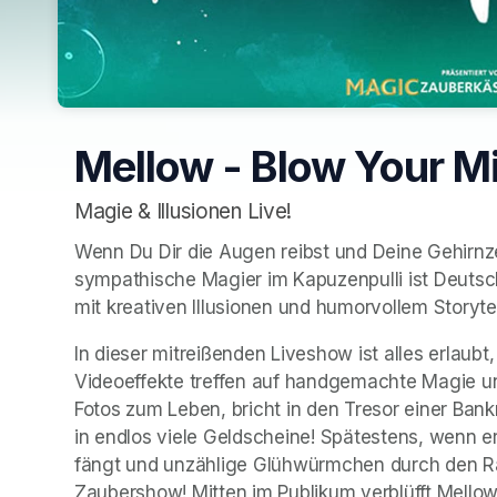
Mellow - Blow Your M
Magie & Illusionen Live!
Wenn Du Dir die Augen reibst und Deine Gehirnze
sympathische Magier im Kapuzenpulli ist Deutsche
mit kreativen Illusionen und humorvollem Storyte
In dieser mitreißenden Liveshow ist alles erlaub
Videoeffekte treffen auf handgemachte Magie und
Fotos zum Leben, bricht in den Tresor einer Bank
in endlos viele Geldscheine! Spätestens, wenn e
fängt und unzählige Glühwürmchen durch den Raum
Zaubershow! Mitten im Publikum verblüfft Mellow